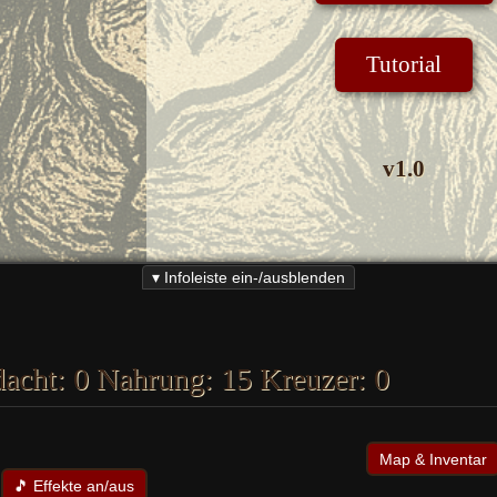
Tutorial
v1.0
▾ Infoleiste ein-/ausblenden
acht:
0
Nahrung:
15
Kreuzer:
0
Map & Inventar
🎵 Effekte an/aus