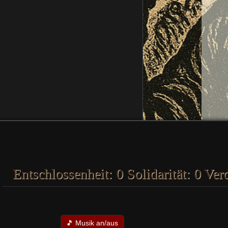
Entschlossenheit:
0
Solidarität:
0
Verd
🎵 Musik an/aus